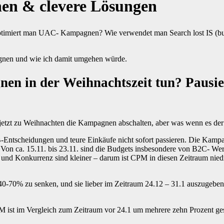
en & clevere Lösungen
ptimiert man UAC- Kampagnen? Wie verwendet man Search lost IS (b
agnen und wie ich damit umgehen würde.
en in der Weihnachtszeit tun? Pausier
 jetzt zu Weihnachten die Kampagnen abschalten, aber was wenn es der
B-Entscheidungen und teure Einkäufe nicht sofort passieren. Die Kamp
t. Von ca. 15.11. bis 23.11. sind die Budgets insbesondere von B2C- 
und Konkurrenz sind kleiner – darum ist CPM in diesen Zeitraum niedri
0-70% zu senken, und sie lieber im Zeitraum 24.12 – 31.1 auszugeben. 
CPM ist im Vergleich zum Zeitraum vor 24.1 um mehrere zehn Prozent g