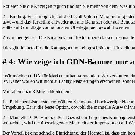
Rotieren Sie die Anzeigen täglich und tun Sie mehr von dem, was funk
2 – Bidding: Es ist möglich, auf die Install Volume Maximierung od
usw. – und das Targeting entweder auf alle Benutzer oder auf Benutze
sollte auf Grundlage von rationalen Überlegungen gewählt werden.
Zusammengefasst: Die Kreatives und Texte rotieren lassen, resonante
Dies gilt de facto für alle Kampagnen mit eingeschränkten Einstellun
# 4: Wie zeige ich GDN-Banner nur 
“Wir möchten GDN für Markenaufbau verwenden. Wir verkaufen ein P
ist. Daher wollen wir nicht auf shitty Platzierungen erscheinen, son
Mir fallen dazu 3 Möglichkeiten ein:
1 – Publisher-Liste erstellen: Wählen Sie manuell hochwertige Nachr
Umgebung. Es ist die beste Option, obwohl die manuelle Auswahl viel
2 – Manueller CPC + min. CPC: Dies ist ein Tipp eines Kampagnenstr
wünschen, wird die überwiegende Mehrheit der Impressionen auf Webs
Der Vorteil ist eine schnelle Einrichtung, der Nachteil ist, dass ein