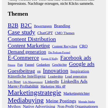
Impressions. Nachfrage erzeugen, nicht Klicks sammeln.
Themen
B2B
B2C
Branding
Bewertungen
Case study
ChatGPT
CMO Themen
Content Distribution
Content Marketing
CRO
Content Recycling
Demand generation
Die Podcast-Formel
E-Commerce
Facebook ads
Eugen O’Kelly
Google ads
Fun
Funnel
Gedanken
Geschichte
Fitness
Innovation
Guestbeitrag
Inspiration
HR
Künstliche Intelligenz
Leadership
Lead generation
LinkedIn Ads
LinkedIn
Les Binet
Life Management
Marge+Profitabilität
Marketing Mix 4P
Marketingstrategie
Marketingtrichter
Mediabuying
Meine Postings
Mentale Stärke
Mythos
Native Advertising
Non-Profit Organisationen