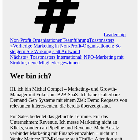
Leadership
,
,
Non-Profit Organisationen
Teamführung
Toastmasters
Beitragsnavigation
Vorheriger
<Vorherige
Marketing in Non-Profit-Organisationen: So
Beitrag:
steigern Sie Wirkung statt Aufwand
Nächster
Nächste>
Toastmasters International: NPO-Marketing mit
Beitrag:
Struktur, neue Mitglieder gewinnen
Wer bin ich?
Hi, ich bin Michal Compel – Marketing- und Growth-
Manager mit Fokus auf B2B SaaS. Ich baue skalierbare
Demand-Gen-Systeme mit einem Ziel: Demo Requests von
relevanten Interessenten, die bereits überzeugt sind.
Für Sales bedeutet das gebuchte Termine. Für das
Unternehmen: Revenue. Ich messe Marketing nicht an
Klicks, sondern an Pipeline und Revenue. Mein Ansatz
verbindet Marketing mit Finanzkennzahlen – nicht mit
Vanity Metrics: ICP-Relevanz statt Traffic. Attention statt