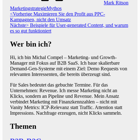
Mark Ritson
,
Marketingstrategie
Mythos
Beitragsnavigation
Vorheriger
<Vorherige
Maximieren Sie den Profit aus PPC-
Beitrag:
Kampagnen, nicht den Umsatz
Nächster
Nächste>
Beispiele für User-generated Content, und warum
Beitrag:
es so gut funktioniert
Wer bin ich?
Hi, ich bin Michal Compel – Marketing- und Growth-
Manager mit Fokus auf B2B SaaS. Ich baue skalierbare
Demand-Gen-Systeme mit einem Ziel: Demo Requests von
relevanten Interessenten, die bereits überzeugt sind.
Für Sales bedeutet das gebuchte Termine. Für das
Unternehmen: Revenue. Ich messe Marketing nicht an
Klicks, sondern an Pipeline und Revenue. Mein Ansatz
verbindet Marketing mit Finanzkennzahlen – nicht mit
Vanity Metrics: ICP-Relevanz statt Traffic. Attention statt
Impressions. Nachfrage erzeugen, nicht Klicks sammeln.
Themen