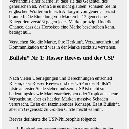
Verständnis einer Marke ist, dass sie das Gegenteil des
generischen ist. Wenn Sie es nicht glauben, schauen Sie im
englischen Wörterbuch nach Antonym von generic – es ist
branded. Die Einteilung von Marken in 12 generische
Kategorien verstößt gegen jedes Markenprinzip. Und die
Chance, dass das Horoskop eine Marke beschreiben kann,
beträgt null.
Versuchen Sie, die Marke, ihre Herkunft, Vergangenheit und
Kommunikation und was in der Marke steckt zu verstehen.
Bullshi* Nr. 1: Rosser Reeves und der USP
Nach vielen Überlegungen und Berechnungen entschied
Ritson, dass Rosser Reeves und der USP in der Bullsh*t-
Liste an erster Stelle stehen müssen. USP ist nicht so
bedeutungslos wie Markenarchetypen oder Tropicanas neue
Verpackung, aber es hat den Marken massive Schaden
verursacht. Es ist ein faszinierendes Konzept. Es ist Bullsh*t,
aber im Gegensatz zu Golden Circle macht es Sinn.
Reeves definierte die USP-Philosophie folgend:
Each advertisement must make a proposition to the