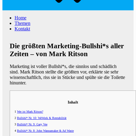
Home
Themen
Kontakt
Die größten Marketing-Bullshi*s aller
Zeiten – von Mark Ritson
Marketing ist voller Bullshi*s, die sinnlos und schädlich
sind. Mark Ritson stellte die größten vor, erklärte sie sehr
wissenschaftlich, riss sie in Stücke und spülte sie die Toilette
hinunter.
Inhalt
1
Wer ist Mark Ritson?
2
Bullshi* Nr. 10: WeWork & Rentabilität
3
Bullshi* Nr. 9: Gary Vee
4
Bullshi* Nr. 8: John Wannamaker & Ad Waste