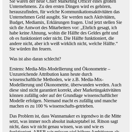
Sie wären der neue Chief Marketing Officer eines großen
Unternehmens. Zu den ersten Dingen wird es gehören,
herauszufinden, für welche Kommunikationsaktivitäten das
Unternehmen Geld ausgibt. Sie werden nach Aktivitäten,
Budget, Mediamix, Erklärungen fragen. Und jetzt stellen Sie
sich die Antwort des Mitarbeiters vor: „Ehrlich gesagt, ich
habe keine Ahnung, wohin die Hälfte des Geldes geht und
ob es funktioniert oder nicht. Die Hälfte funktioniert, die
andere nicht, aber ich weiß wirklich nicht, welche Hälfte.“
Sie würden ihn feuern.
Was ist also daran schlecht?
Erstens: Media-Mix-Modellierung und Ökonometrie –
Unzureichende Attribution kann heute durch
wissenschaftliche Methoden, wie z.B. Media-Mix-
Modellierung und Ökonometrie, überwunden werden. Auch
diese sind nicht garantiert korrekt, aber Marketingaktivitäten
können zufällig oder auf der Grundlage wissenschaftlicher
Modelle erfolgen. Niemand macht es zufällig und manche
machen es zu 100 % wissenschafts-getrieben.
Das Problem ist, dass Wannamaker es irgendwo in die Mitte
setzt, was immer noch absolut inakzeptabel ist. Ritson sagt
nicht, dass wir nicht genau wissen, was und wie es
funktioniert, ABER wir müssen viel höhere Ambitionen als