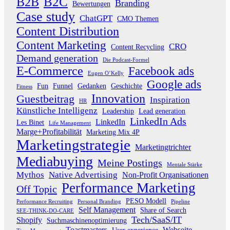
B2B
B2C
Branding
Bewertungen
Case study
ChatGPT
CMO Themen
Content Distribution
Content Marketing
CRO
Content Recycling
Demand generation
Die Podcast-Formel
E-Commerce
Facebook ads
Eugen O’Kelly
Google ads
Fun
Funnel
Gedanken
Geschichte
Fitness
Innovation
Guestbeitrag
Inspiration
HR
Künstliche Intelligenz
Leadership
Lead generation
LinkedIn Ads
LinkedIn
Les Binet
Life Management
Marge+Profitabilität
Marketing Mix 4P
Marketingstrategie
Marketingtrichter
Mediabuying
Meine Postings
Mentale Stärke
Mythos
Native Advertising
Non-Profit Organisationen
Performance Marketing
Off Topic
PESO Modell
Performance Recruiting
Personal Branding
Pipeline
Self Management
Share of Search
SEE-THINK-DO-CARE
Tech/SaaS/IT
Shopify
Suchmaschinenoptimierung
Toastmasters
Webseite